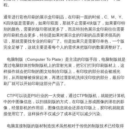
程。
通常进行彩色印刷的展示盒印刷品，在印刷一面的时候，C、M、Y、
K四块版是需要的，如果印双面，那就不止需要4块版了，如果要印特
别的颜色，需要的版印那就更多了，而且特别色展示盒印刷往往需要
的印刷机也会更多，特别是如果对展示盒的印刷的品质要求很高的
话，那就需要找专业的印刷厂了。但是如果只是需要印单色，一个版
完全足够了，这就主要是看每个人的需求来把版印的数量调整好了。
电脑制版（Computer To Plate）是主流的印版手段，电脑制版就是
透过电脑软体控制制版机上的雷射光束，把它们打到印刷版材上，这
样操作就会把印制的图文绘制在印版上，有印纹的部分就会被感光
到，从而能够被保留起来，再透过显影机洗掉没印纹的部分，最后印
刷厂就可以开始印刷这部分产品了。
CTP可以说是PS行业的一大突破，通过CTP制版机，就能把计算机
中的中图像信息，以扫描刻版的方式，在印版上形成图像的潜在的影
像，经显影机的作用后，图像信息就会还原在印版上，胶印机就能直
接使用它了。这样操作不仅减少了成本还可以减少污染。
电脑直接制版的版材制造技术虽然相对于传统的制版技术已经取得