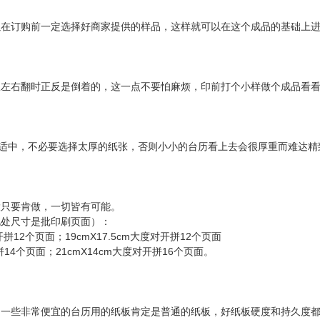
以在订购前一定选择好商家提供的样品，这样就可以在这个成品的基础上
版左右翻时正反是倒着的，这一点不要怕麻烦，印前打个小样做个成品看
度适中，不必要选择太厚的纸张，否则小小的台历看上去会很厚重而难达精
大只要肯做，一切皆有可能。
此处尺寸是批印刷页面）：
开拼12个页面；19cmX17.5cm大度对开拼12个页面
拼14个页面；21cmX14cm大度对开拼16个页面。
，一些非常便宜的台历用的纸板肯定是普通的纸板，好纸板硬度和持久度