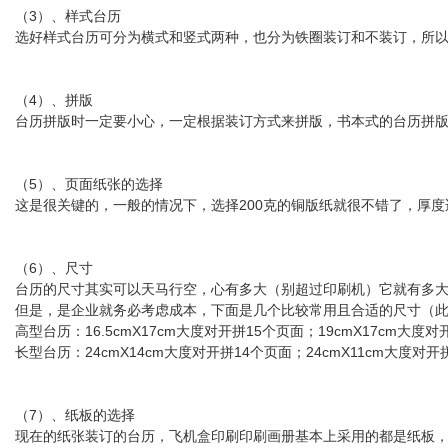
（3）、样式台历
选好样式台历可分为横式和竖式两种，也分为铁圈装订和不装订，所
（4）、拼版
台历拼版时一定要小心，一定根据装订方式来拼版，书本式的台历拼
（5）、页面纸张的选择
这是很关键的，一般的情况下，选择200克的铜版纸就很不错了，厚
（6）、尺寸
台历的尺寸其实可以天马行空，心有多大（别超过印刷机）它就有多
但是，是企业就务必考虑成本，下面是几个比较常用且合适的尺寸（
高型台历：16.5cmX17cm大度对开拼15个页面；19cmX17cm大度对
长型台历：24cmX14cm大度对开拼14个页面；24cmX11cm大度对开
（7）、纸板的选择
现在的纸张装订的台历，飞机盒印刷印刷画册基本上采用的都是纸板