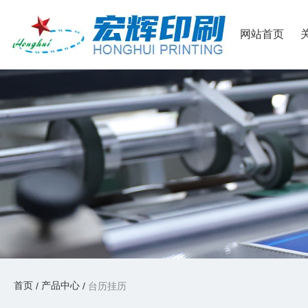
网站首页
首页
产品中心
/
/
台历挂历