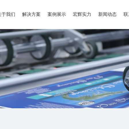
关于我们
解决方案
案例展示
宏辉实力
新闻动态
联
产品中心
网站首页
宏辉实力
首页
产品中心
台历挂历
/
/
产品中心